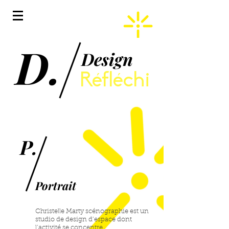
D.
Design
Réfléchi
P.
Portrait
Christelle Marty scénographie est un
studio de design d’espace dont
l’activité se concentre