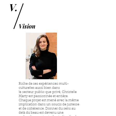
V.
Vision
Riche de ses expériences multi-
culturelles aussi bien dans
le secteur public que privé, Christelle
Marty est passionnée et entière.
Chaque projet est mené avec la même
implication dans un soucis de justesse
et de cohérence. Donner du sens au
delà du beau est devenu une