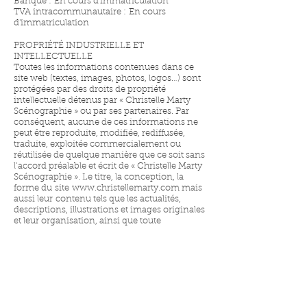
Banque : En cours d'immatriculation
TVA intracommunautaire : En cours
d'immatriculation
PROPRIÉTÉ INDUSTRIELLE ET
INTELLECTUELLE
Toutes les informations contenues dans ce
site web (textes, images, photos, logos…) sont
protégées par des droits de propriété
intellectuelle détenus par « Christelle Marty
Scénographie » ou par ses partenaires. Par
conséquent, aucune de ces informations ne
peut être reproduite, modifiée, rediffusée,
traduite, exploitée commercialement ou
réutilisée de quelque manière que ce soit sans
l’accord préalable et écrit de « Christelle Marty
Scénographie ». Le titre, la conception, la
forme du site www.christellemarty.com mais
aussi leur contenu tels que les actualités,
descriptions, illustrations et images originales
et leur organisation, ainsi que toute
compilation de logiciels, code source
fondamental et autres éléments contenus sur
le site www.christellemarty.com sont la
propriété de « Christelle Marty
Scénographie ».
Thème par Sarah Calligrapher