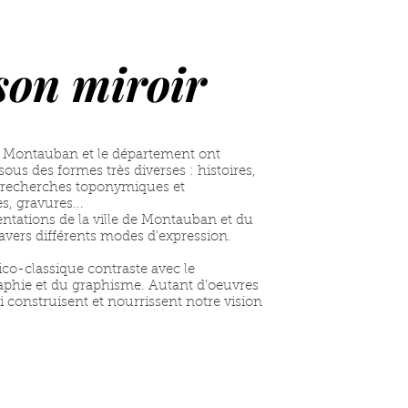
 son miroir
le, Montauban et le département ont
ous des formes très diverses : histoires,
s, recherches toponymiques et
s, gravures...
entations de la ville de Montauban et du
ravers différents modes d’expression.
ico-classique contraste avec le
phie et du graphisme. Autant d’oeuvres
i construisent et nourrissent notre vision