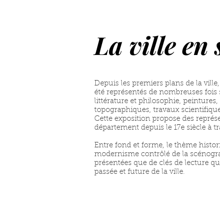
La ville en
Depuis les premiers plans de la vil
été représentés de nombreuses fois s
littérature et philosophie, peinture
topographiques, travaux scientifique
Cette exposition propose des représ
département depuis le 17e siècle à t
Entre fond et forme, le thème histor
modernisme contrôlé de la scénogra
présentées que de clés de lecture qu
passée et future de la ville
.