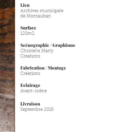
Lieu
Archives municipale
de Montauban
Surface
120m2
Scénographie / Graphisme
Christelle Marty
Creations
Fabrication / Montage
Créations
Eclairage
Avant-scène
Livraison
Septembre 2018